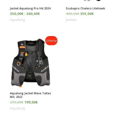
Jacket Aqualung Pro Hd 2024
Scubapro Chaleco Litehawk
350,00
€
-
360,00
€
400,00
€
355,00
€
Aqualung
Jackets
El
El
¡Oferta!
precio
precio
original
actual
era:
es:
299,00€.
199,00€.
Aqualung Jacket Wave Tallas
M/L 2022
299,00
€
199,00
€
Aqualung