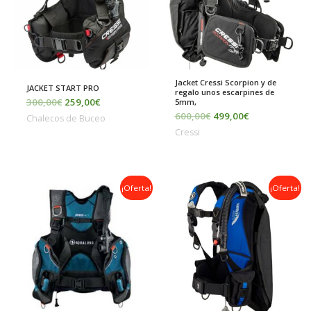
Jacket Cressi Scorpion y de
JACKET START PRO
regalo unos escarpines de
300,00
€
259,00
€
5mm,
600,00
€
499,00
€
Chalecos de Buceo
Cressi
Rango
El
El
¡Oferta!
¡Oferta!
de
precio
precio
precios:
original
actual
desde
era:
es:
350,00€
400,00€.
355,00€.
hasta
360,00€