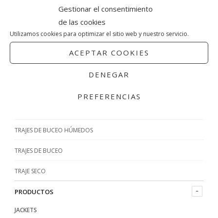
Gestionar el consentimiento
APEKS
o
o
de las cookies
CRESSI
Utilizamos cookies para optimizar el sitio web y nuestro servicio.
MARES
ACEPTAR COOKIES
TRAJES DE BUCEO
DENEGAR
TRAJES SECOS DE BUCEO
PREFERENCIAS
TRAJES DE BUCEO SEMISECOS
TRAJES DE BUCEO HÚMEDOS
TRAJES DE BUCEO
TRAJE SECO
PRODUCTOS
JACKETS