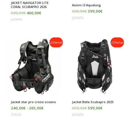
JACKET NAVIGATOR LITE
Axiom i3 Aqualung
CORAL SCUBAPRO 2026
600,00
€
399,00
€
500,00
€
460,00
€
Jackets
Jackets
Rango
El
El
¡Oferta!
¡Oferta!
de
precio
precio
precios:
original
actual
desde
era:
es:
240,00€
650,00€.
599,00€.
hasta
265,00€
Jacket star pro cressi oceano
Jacket Bella Scubapro 2025
240,00
€
-
265,00
€
650,00
€
599,00
€
Cressi
Jackets