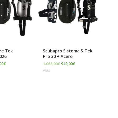
es:
era:
es:
00€.
819,00€.
1.068,00€.
949,00€.
re Tek
Scubapro Sistema S-Tek
026
Pro 30 + Acero
00
€
1.068,00
€
949,00
€
Alas