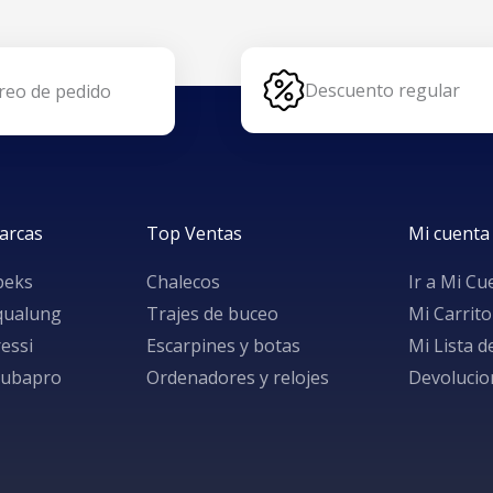
Descuento regular
reo de pedido
arcas
Top Ventas
Mi cuenta
peks
Chalecos
Ir a Mi Cu
qualung
Trajes de buceo
Mi Carrito
essi
Escarpines y botas
Mi Lista 
cubapro
Ordenadores y relojes
Devolucio