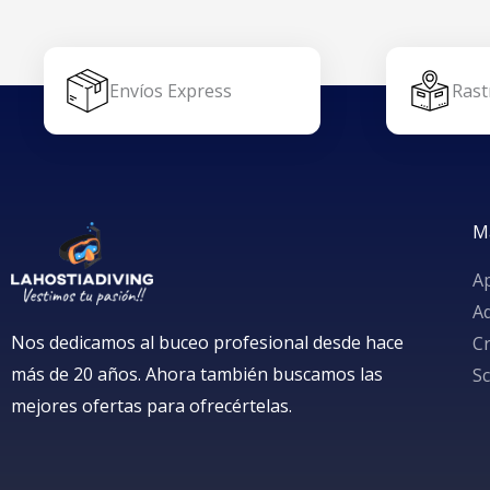
Envíos Express
Rast
M
A
A
Nos dedicamos al buceo profesional desde hace
Cr
más de 20 años. Ahora también buscamos las
S
mejores ofertas para ofrecértelas.