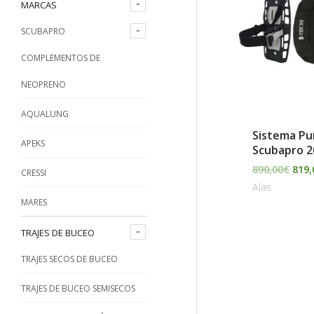
era:
o
o
MARCAS
890,
p
m
m
SCUBAPRO
o
í
á
COMPLEMENTOS DE
r
n
x
NEOPRENO
:
i
i
AQUALUNG
m
m
Sistema Pu
o
o
APEKS
Scubapro 2
890,00
€
819,
CRESSI
Alas
MARES
TRAJES DE BUCEO
TRAJES SECOS DE BUCEO
TRAJES DE BUCEO SEMISECOS