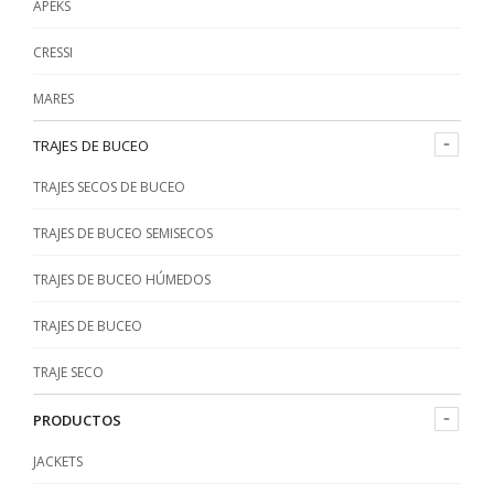
APEKS
o
o
CRESSI
MARES
TRAJES DE BUCEO
TRAJES SECOS DE BUCEO
TRAJES DE BUCEO SEMISECOS
TRAJES DE BUCEO HÚMEDOS
TRAJES DE BUCEO
TRAJE SECO
PRODUCTOS
JACKETS