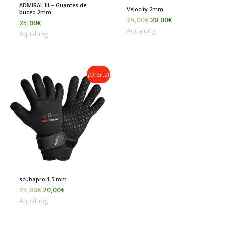
ADMIRAL III – Guantes de
Velocity 2mm
buceo 2mm
25,00
€
20,00
€
25,00
€
Aqualung
Aqualung
El
El
¡Oferta!
precio
precio
original
actual
era:
es:
25,00€.
20,00€.
scubapro 1.5 mm
25,00
€
20,00
€
Aqualung