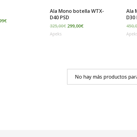
Ala Mono botella WTX-
Ala 
D40 PSD
D30
99
€
325,00
€
299,00
€
450,
Apeks
Apek
No hay más productos par