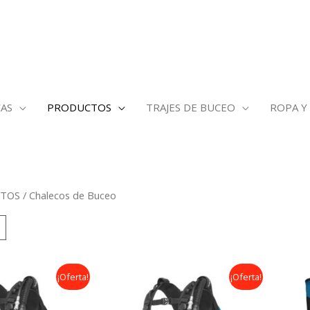
AS
PRODUCTOS
TRAJES DE BUCEO
ROPA Y
TOS
/ Chalecos de Buceo
El
El
El
¡Oferta!
¡Oferta!
io
precio
precio
precio
inal
actual
original
actual