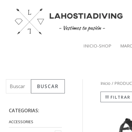
Ir
al
contenido
INICIO-SHOP
MARC
Inicio
/
PRODUC
B
P
P
BUSCAR
u
r
r
FILTRAR
s
e
e
CATEGORIAS:
c
c
c
El
a
prec
ACCESSORIES
i
i
orig
r