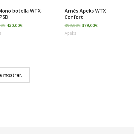
Mono botella WTX-
Arnés Apeks WTX
 PSD
Confort
00
€
430,00
€
399,00
€
379,00
€
s
Apeks
a mostrar.