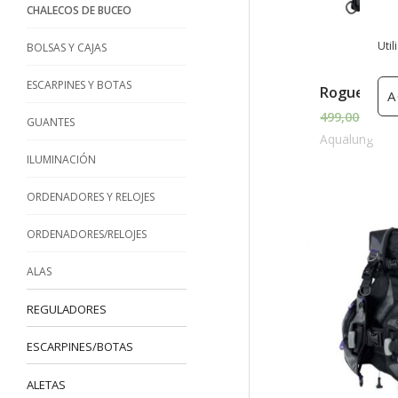
CHALECOS DE BUCEO
Util
BOLSAS Y CAJAS
ESCARPINES Y BOTAS
Rogue
A
499,00
€
419,
GUANTES
Aqualung
ILUMINACIÓN
ORDENADORES Y RELOJES
El
prec
ORDENADORES/RELOJES
orig
era:
ALAS
399,
REGULADORES
ESCARPINES/BOTAS
ALETAS