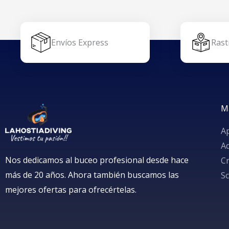
Envíos Express
Rast
M
A
A
Nos dedicamos al buceo profesional desde hace
Cr
más de 20 años. Ahora también buscamos las
S
mejores ofertas para ofrecértelas.