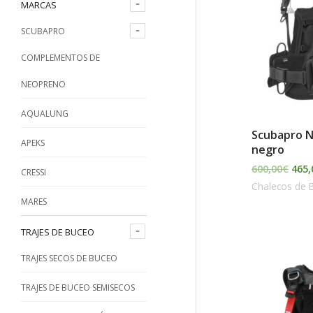
era:
o
o
MARCAS
600,
p
m
m
SCUBAPRO
o
í
á
COMPLEMENTOS DE
r
n
x
NEOPRENO
:
i
i
AQUALUNG
m
m
Scubapro N
o
o
APEKS
negro
600,00
€
465,
CRESSI
Chalecos de 
MARES
TRAJES DE BUCEO
TRAJES SECOS DE BUCEO
TRAJES DE BUCEO SEMISECOS