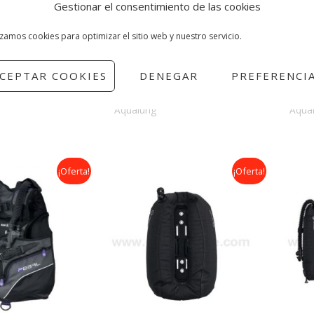
Gestionar el consentimiento de las cookies
izamos cookies para optimizar el sitio web y nuestro servicio.
Axiom
Pro
CEPTAR COOKIES
DENEGAR
PREFERENCI
00
€
479,00
€
399,00
€
369,
Aqualung
Aqua
El
El
El
¡Oferta!
¡Oferta!
io
precio
precio
precio
inal
actual
original
actual
es:
era:
es:
00€.
329,99€.
325,00€.
299,00€.