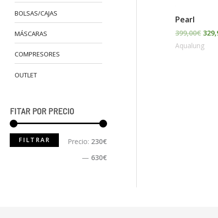
BOLSAS/CAJAS
Pearl
399,00
€
329,
MÁSCARAS
Aqualung
COMPRESORES
OUTLET
FITAR POR PRECIO
FILTRAR
Precio:
230€
—
630€