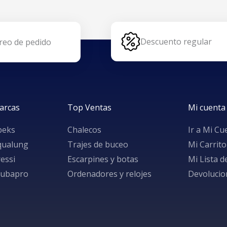
Descuento regular
reo de pedido
arcas
Top Ventas
Mi cuenta
peks
Chalecos
Ir a Mi Cu
qualung
Trajes de buceo
Mi Carrito
essi
Escarpines y botas
Mi Lista 
cubapro
Ordenadores y relojes
Devolucio