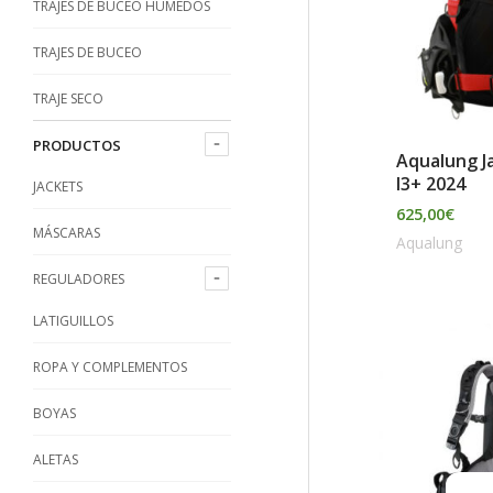
TRAJES DE BUCEO HÚMEDOS
TRAJES DE BUCEO
TRAJE SECO
PRODUCTOS
Aqualung J
I3+ 2024
JACKETS
625,00
€
MÁSCARAS
Aqualung
REGULADORES
LATIGUILLOS
El
prec
ROPA Y COMPLEMENTOS
orig
era:
499,
BOYAS
ALETAS