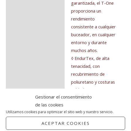
garantizada, el T-One
proporciona un
rendimiento
consistente a cualquier
buceador, en cualquier
entorno y durante
muchos años.
◊ EndurTex, de alta
tenacidad, con
recubrimiento de
poliuretano y costuras
soldadas
Gestionar el consentimiento
a alta frecuencia para
de las cookies
potenciar al máximo la
Utilizamos cookies para optimizar el sitio web y nuestro servicio.
ligereza y la durabilidad.
Resultando SCUBAPRO
ACEPTAR COOKIES
un chaleco hidrostático