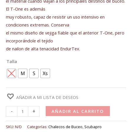
el material cuando viajan a los principales destinos de buceo.
El T-One es además
muy robusto, capaz de resistir un uso intensivo en
condiciones extremas. Conserva
el mismo diseño de vejiga fiable que el anterior T-One, pero
incorporándole el tejido
de nailon de alta tenacidad EndurTex.
Talla
L
M
S
Xs
AÑADIR A MI LISTA DE DESEOS
-
+
AÑADIR AL CARRITO
SKU:
N/D
Categorías:
Chalecos de Buceo
,
Scubapro