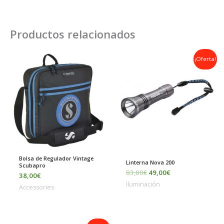
Productos relacionados
El
El
¡Oferta!
precio
precio
original
actual
era:
es:
83,00€.
49,00€.
Bolsa de Regulador Vintage
Linterna Nova 200
Scubapro
83,00
€
49,00
€
38,00
€
Iluminación
Accessories