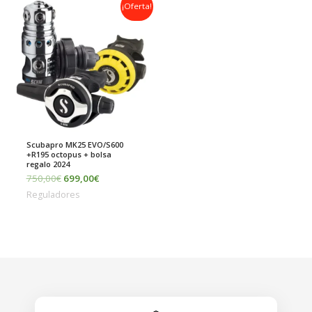
El
El
¡Oferta!
precio
precio
original
actual
era:
es:
750,00€.
699,00€.
Scubapro MK25 EVO/S600
+R195 octopus + bolsa
regalo 2024
750,00
€
699,00
€
Reguladores