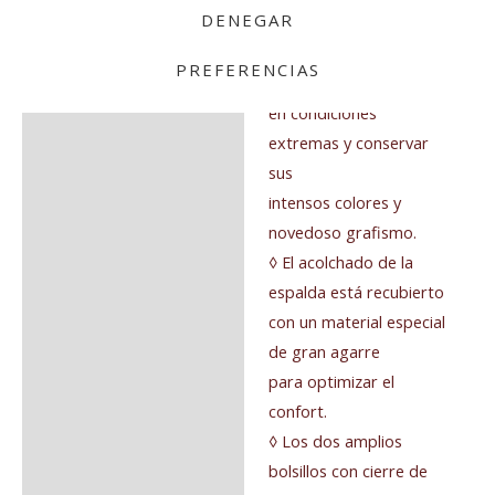
DENEGAR
más ligero y versátil.
◊ Concebido para
PREFERENCIAS
resistir un uso intensivo
en condiciones
extremas y conservar
sus
intensos colores y
novedoso grafismo.
◊ El acolchado de la
espalda está recubierto
con un material especial
de gran agarre
para optimizar el
confort.
◊ Los dos amplios
bolsillos con cierre de