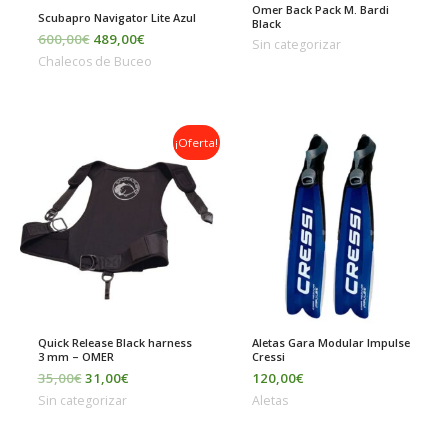
Omer Back Pack M. Bardi
Scubapro Navigator Lite Azul
Black
600,00
€
489,00
€
Sin categorizar
Chalecos de Buceo
El
El
¡Oferta!
precio
precio
original
actual
era:
es:
35,00€.
31,00€.
Quick Release Black harness
Aletas Gara Modular Impulse
3 mm – OMER
Cressi
35,00
€
31,00
€
120,00
€
Sin categorizar
Aletas