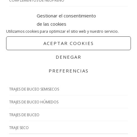
Gestionar el consentimiento
de las cookies
Utilizamos cookies para optimizar el sitio web y nuestro servicio.
Hidroflex Aqualung 3mm
Ordenador de buceo Aladin
chica talkla ML
One Matrix Scubapro
ACEPTAR COOKIES
180,00
€
139,00
€
280,00
€
215,00
€
Sin categorizar
Sin categorizar
DENEGAR
PREFERENCIAS
El
El
El
El
¡Oferta!
¡Oferta!
precio
precio
precio
precio
original
actual
original
actual
era:
es:
era:
es:
330,00€.
320,00€.
890,00€.
819,00€.