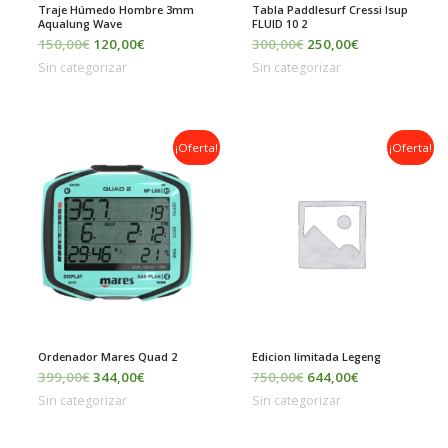
Traje Húmedo Hombre 3mm
Tabla Paddlesurf Cressi Isup
Aqualung Wave
FLUID 10 2
150,00
€
120,00
€
300,00
€
250,00
€
Sin categorizar
Sin categorizar
El
El
El
El
¡Oferta!
¡Oferta!
precio
precio
precio
precio
original
actual
original
actual
era:
es:
era:
es:
399,00€.
344,00€.
750,00€.
644,00€.
Ordenador Mares Quad 2
Edicion limitada Legeng
399,00
€
344,00
€
750,00
€
644,00
€
Sin categorizar
Sin categorizar