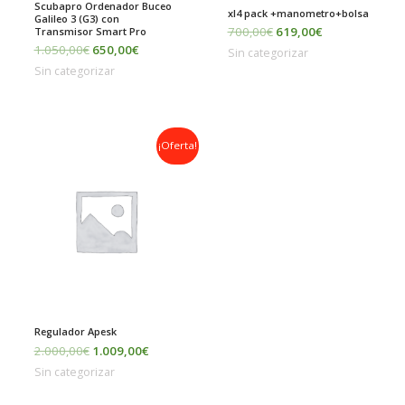
Scubapro Ordenador Buceo
xl4 pack +manometro+bolsa
Galileo 3 (G3) con
700,00
€
619,00
€
Transmisor Smart Pro
1.050,00
€
650,00
€
Sin categorizar
Sin categorizar
El
El
¡Oferta!
precio
precio
original
actual
era:
es:
2.000,00€.
1.009,00€.
Regulador Apesk
2.000,00
€
1.009,00
€
Sin categorizar