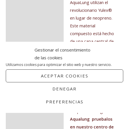
AquaLung utilizan el
revolucionario Yulex®
en lugar de neopreno.
Este material
compuesto está hecho
de una capa central de
caucho natural,
Gestionar el consentimiento
laminado con
de las cookies
pegamento a base de
Utilizamos cookies para optimizar el sitio web y nuestro servicio.
agua y una tela hecha
ACEPTAR COOKIES
de botellas de plástico
recicladas; Nuestro
DENEGAR
objetivo era diseñar el
PREFERENCIAS
mejor traje de
neopreno ecológico
Aqualung pruebalos
en nuestro centro de