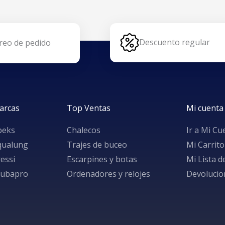
Descuento regular
reo de pedido
arcas
Top Ventas
Mi cuenta
peks
Chalecos
Ir a Mi Cu
qualung
Trajes de buceo
Mi Carrito
essi
Escarpines y botas
Mi Lista 
cubapro
Ordenadores y relojes
Devolucio