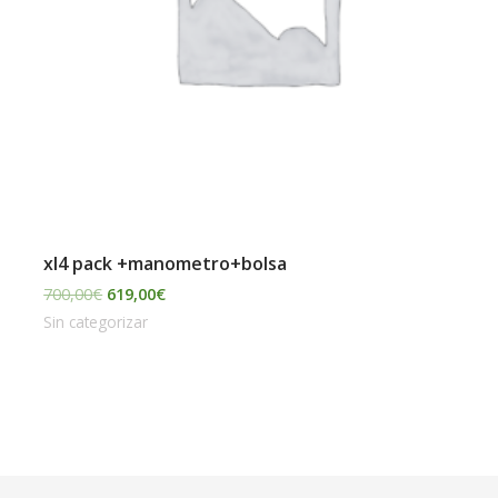
xl4 pack +manometro+bolsa
700,00
€
619,00
€
Sin categorizar