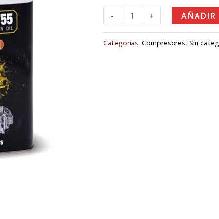
50,00€.
45,00€
-
+
AÑADIR
Categorías:
Compresores
,
Sin categ