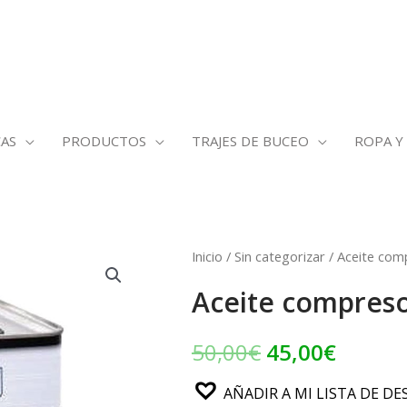
AS
PRODUCTOS
TRAJES DE BUCEO
ROPA Y
Aceite
Inicio
/
Sin categorizar
/ Aceite comp
El
El
compresor
Aceite compreso
precio
precio
Coltri
750
original
actual
50,00
€
45,00
€
cantidad
era:
es:
AÑADIR A MI LISTA DE DE