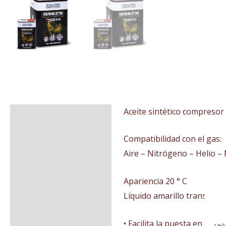
Aceite sintético compresor 
Descripción
Información adicional
Compatibilidad con el gas:
Aire – Nitrógeno – Helio 
Valoraciones (0)
Apariencia 20 ° C
Líquido amarillo transpare
• Facilita la puesta en marc