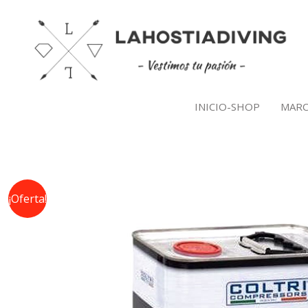
Ir
al
contenido
INICIO-SHOP
MARC
¡Oferta!