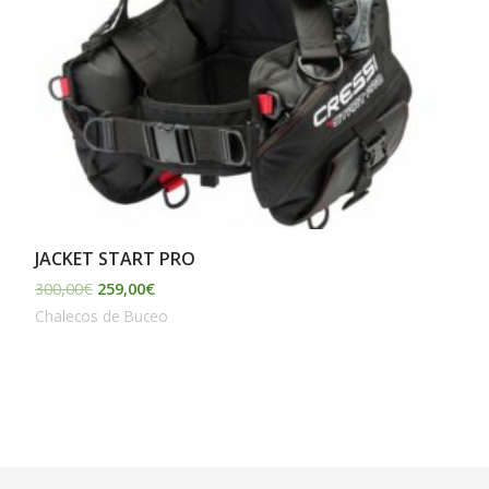
JACKET START PRO
300,00
€
259,00
€
Chalecos de Buceo