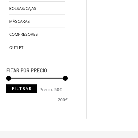
BOLSAS/CAJAS
Aletas Ape
MÁSCARAS
Color Nara
110,00
€
-
12
COMPRESORES
Aletas
OUTLET
FITAR POR PRECIO
FILTRAR
Precio:
50€
—
200€