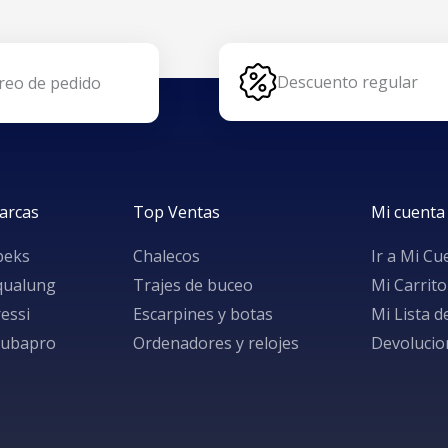
ks RK3 Color
Aletas Apeks RK3 Color
Negro
5,00
€
140,00
€
120,00
€
Aletas
No hay más productos par
Descuento regular
reo de pedido