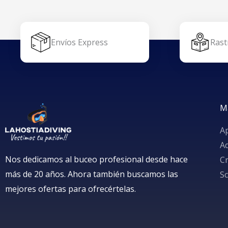
Aletas Ape
Amarillo
105,00
€
-
11
Aletas
Envíos Express
Rast