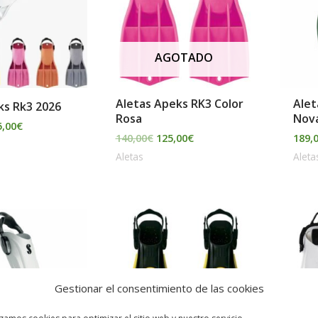
135,00€
AGOTADO
Aletas Apeks RK3 Color
Alet
ks Rk3 2026
Rosa
Nov
5,00
€
140,00
€
125,00
€
189,
Aletas
Aleta
Gestionar el consentimiento de las cookies
izamos cookies para optimizar el sitio web y nuestro servicio.