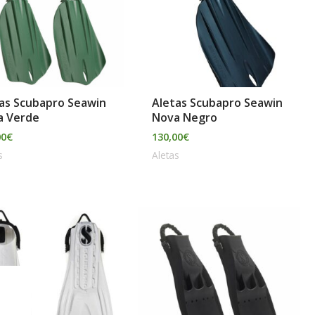
as Scubapro Seawin
Aletas Scubapro Seawin
a Verde
Nova Negro
00
€
130,00
€
s
Aletas