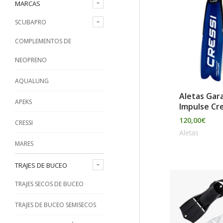
o
o
MARCAS
p
m
m
SCUBAPRO
o
í
á
COMPLEMENTOS DE
r
n
x
NEOPRENO
:
i
i
AQUALUNG
m
m
Aletas Gar
o
o
APEKS
Impulse Cre
120,00
€
CRESSI
Aletas
MARES
TRAJES DE BUCEO
TRAJES SECOS DE BUCEO
TRAJES DE BUCEO SEMISECOS