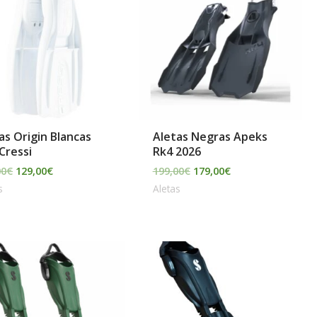
era:
es:
era:
es:
145,00€.
129,00€.
199,00€.
179,00€.
as Origin Blancas
Aletas Negras Apeks
Cressi
Rk4 2026
00
€
129,00
€
199,00
€
179,00
€
s
Aletas