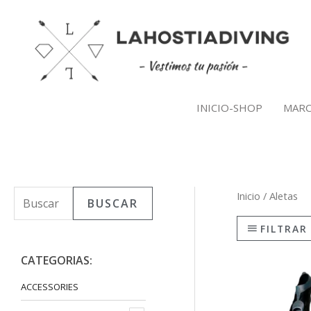
Ir
al
contenido
INICIO-SHOP
MARC
Inicio
/ Aletas
B
P
P
BUSCAR
u
r
r
FILTRAR
s
e
e
CATEGORIAS:
c
c
c
a
ACCESSORIES
i
i
r