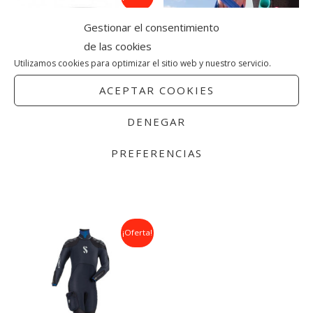
precio
precio
original
actual
Gestionar el consentimiento
era:
es:
150,00€.
103,00€.
de las cookies
Utilizamos cookies para optimizar el sitio web y nuestro servicio.
ACEPTAR COOKIES
DENEGAR
Máscara Frameless
Tubo Apnea Scubapro 2025
Negra/Blanca/Verde
PREFERENCIAS
25,00
€
150,00
€
103,00
€
Accessories
Máscaras
Rango
¡Oferta!
de
precios:
desde
550,00€
hasta
663,00€