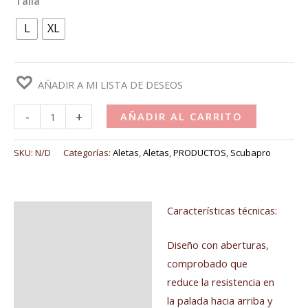
Talla
L
XL
AÑADIR A MI LISTA DE DESEOS
-
+
AÑADIR AL CARRITO
SKU:
N/D
Categorías:
Aletas
,
Aletas
,
PRODUCTOS
,
Scubapro
Características técnicas:
Descripción
Información adicional
Diseño con aberturas,
comprobado que
reduce la resistencia en
la palada hacia arriba y