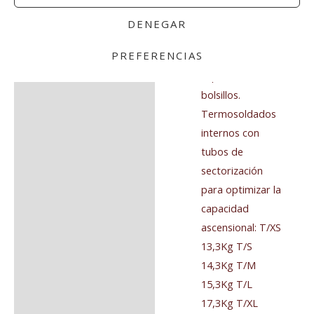
relación
capacidad
DENEGAR
ascensional/talla
PREFERENCIAS
así como la
capacidad de los
bolsillos.
Termosoldados
internos con
tubos de
sectorización
para optimizar la
capacidad
ascensional: T/XS
13,3Kg T/S
14,3Kg T/M
15,3Kg T/L
17,3Kg T/XL