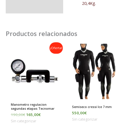
20,4Kg.
Productos relacionados
El
El
¡Oferta!
precio
precio
original
actual
era:
es:
190,00€.
165,00€.
Manometro regulacion
Semiseco cressi Ice 7 mm
segundas etapas Tecnomar
550,00
€
190,00
€
165,00
€
Sin categorizar
Sin categorizar