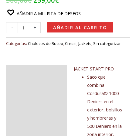
300,00
€
259,00
€
AÑADIR A MI LISTA DE DESEOS
-
+
AÑADIR AL CARRITO
Categorías:
Chalecos de Buceo
,
Cressi
,
Jackets
,
Sin categorizar
JACKET START PRO
Descripción
Saco que
Información adicional
combina
Cordura© 1000
Valoraciones (0)
Deniers en el
exterior, bolsillos
y hombreras y
500 Deniers en la
zona interior.