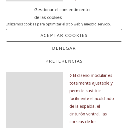
colores (negro, azul,
Gestionar el consentimiento
coral, azul
de las cookies
marino de camuflaje,
Utilizamos cookies para optimizar el sitio web y nuestro servicio.
verde militar y blanco).
ACEPTAR COOKIES
◊ El backpack blando
acolchado Airnet® es
DENEGAR
plegable para facilitar el
transporte y el
PREFERENCIAS
almacenamiento.
◊ El diseño modular es
totalmente ajustable y
permite sustituir
fácilmente el acolchado
de la espalda, el
cinturón ventral, las
correas de los