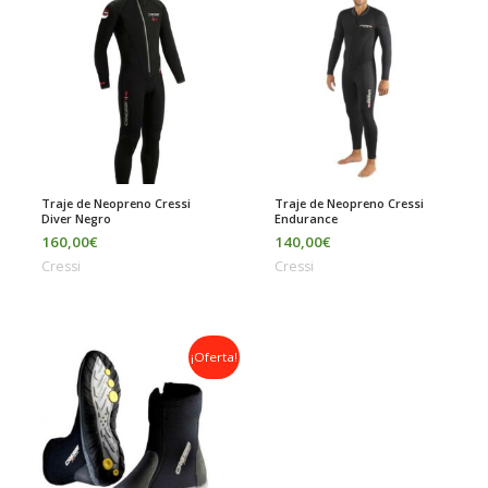
Traje de Neopreno Cressi
Traje de Neopreno Cressi
Diver Negro
Endurance
160,00
€
140,00
€
Cressi
Cressi
El
El
¡Oferta!
precio
precio
original
actual
era:
es:
70,00€.
65,00€.