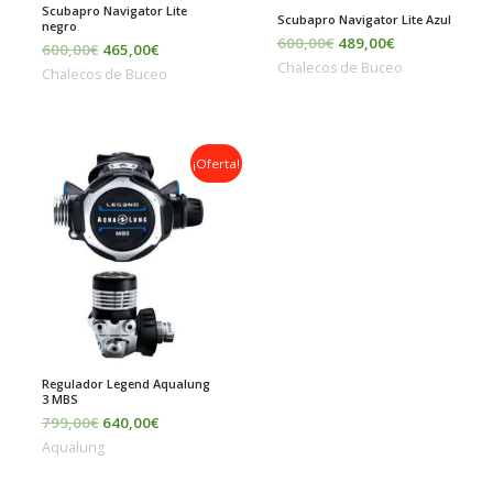
Scubapro Navigator Lite
Scubapro Navigator Lite Azul
negro
600,00
€
489,00
€
600,00
€
465,00
€
Chalecos de Buceo
Chalecos de Buceo
El
El
¡Oferta!
precio
precio
original
actual
era:
es:
799,00€.
640,00€.
Regulador Legend Aqualung
3 MBS
799,00
€
640,00
€
Aqualung