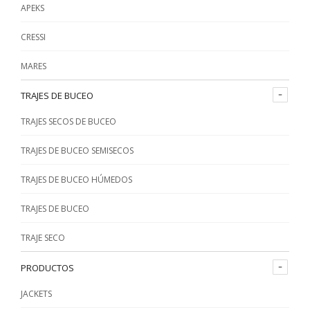
APEKS
o
o
CRESSI
MARES
TRAJES DE BUCEO
TRAJES SECOS DE BUCEO
TRAJES DE BUCEO SEMISECOS
TRAJES DE BUCEO HÚMEDOS
TRAJES DE BUCEO
TRAJE SECO
PRODUCTOS
JACKETS