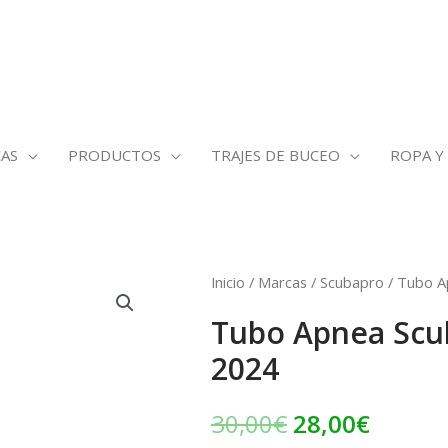
AS
PRODUCTOS
TRAJES DE BUCEO
ROPA Y
Tubo
Inicio
/
Marcas
/
Scubapro
/ Tubo A
El
El
Apnea
Tubo Apnea Scub
precio
precio
Scubapro
2024
Turquesa
original
actual
finales
era:
es:
30,00
€
28,00
€
junio