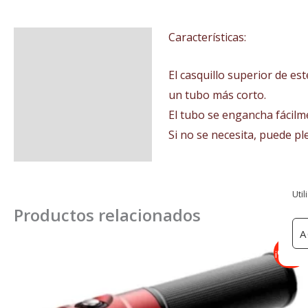
Características:
Descripción
El casquillo superior de est
un tubo más corto.
El tubo se engancha fácilme
Si no se necesita, puede pl
Util
Productos relacionados
A
El
El
¡Oferta!
precio
precio
original
actual
era:
es:
165,00€.
129,00€.