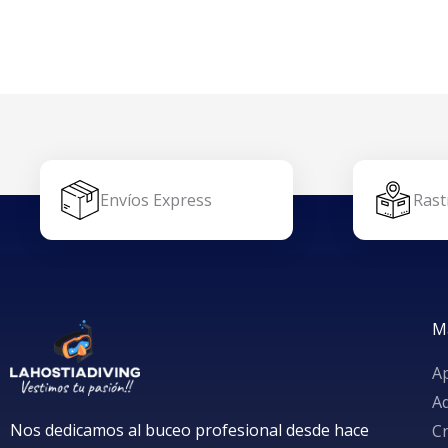
Envíos Express
Rast
M
A
A
Nos dedicamos al buceo profesional desde hace
Cr