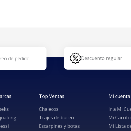
Descuento regular
reo de pedido
arcas
Top Ventas
Mi cuenta
peks
Chalecos
Ir a Mi Cu
qualung
Trajes de buceo
Mi Carrito
essi
Escarpines y botas
Mi Lista 