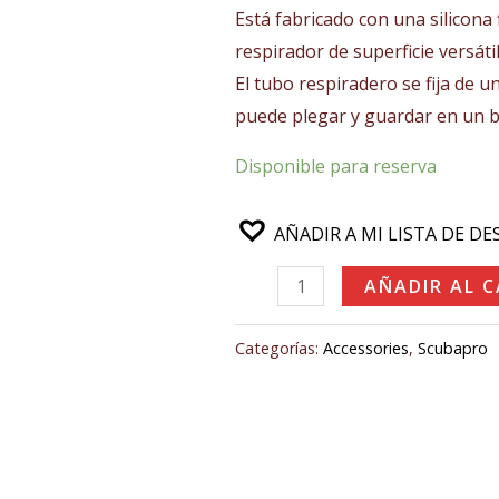
2024
30,00€.
28,00€
Está fabricado con una silicona f
cantidad
respirador de superficie versáti
El tubo respiradero se fija de u
puede plegar y guardar en un bo
Disponible para reserva
AÑADIR A MI LISTA DE DE
AÑADIR AL 
Categorías:
Accessories
,
Scubapro