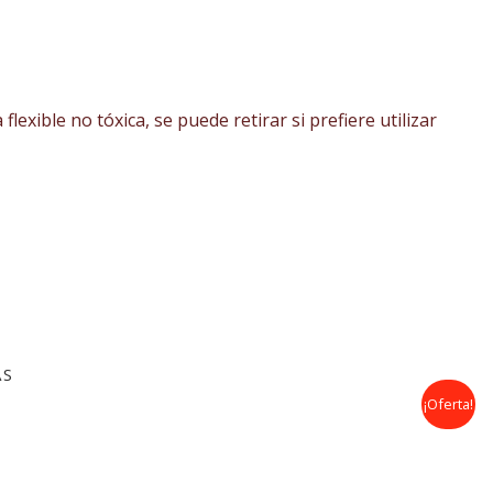
flexible no tóxica, se puede retirar si prefiere utilizar
AS
El
El
¡Oferta!
precio
precio
original
actual
era:
es:
83,00€.
49,00€.