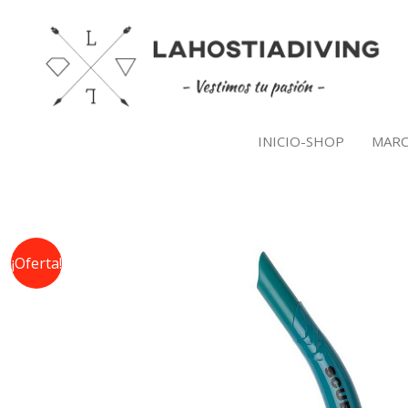
Ir
al
contenido
INICIO-SHOP
MARC
¡Oferta!