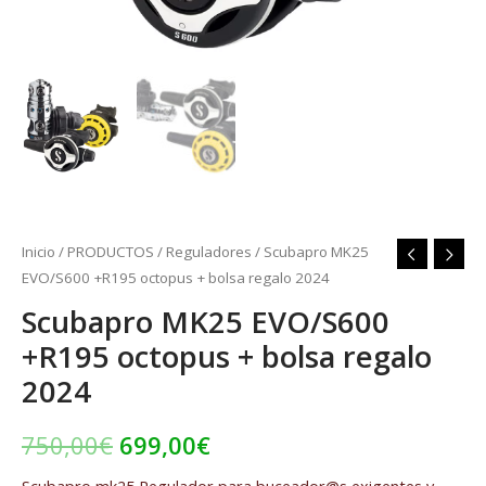
Inicio
/
PRODUCTOS
/
Reguladores
/ Scubapro MK25
EVO/S600 +R195 octopus + bolsa regalo 2024
Scubapro MK25 EVO/S600
+R195 octopus + bolsa regalo
2024
750,00
€
699,00
€