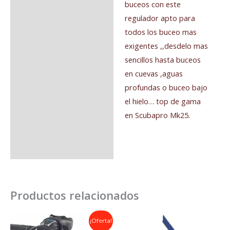
buceos con este
regulador apto para
todos los buceo mas
exigentes ,,desdelo mas
sencillos hasta buceos
en cuevas ,aguas
profundas o buceo bajo
el hielo… top de gama
en Scubapro Mk25.
Productos relacionados
El
El
¡Oferta!
precio
precio