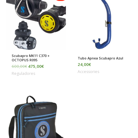
original
actual
era:
es:
600,00€.
475,00€.
Scubapro MK11 C370 +
Tubo Apnea Scubapro Azul
OCTOPUS R095
24,00
€
600,00
€
475,00
€
Accessories
Reguladores