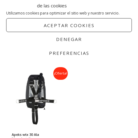
de las cookies
Utilizamos cookies para optimizar el sitio web y nuestro servicio.
ACEPTAR COOKIES
Traje Semiseco Iceland
MASCARA CRESSI F-DUAL
Comfort Semiseco Aqualung
MASK
DENEGAR
599,00
€
549,00
€
50,00
€
45,00
€
Aqualung
Cressi
PREFERENCIAS
El
El
¡Oferta!
precio
precio
original
actual
era:
es:
799,00€.
649,00€.
Apeks wtx 30 Ala