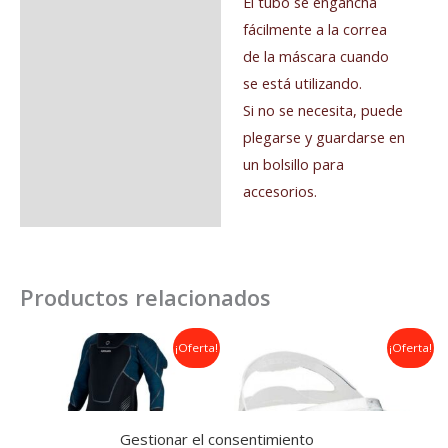
El tubo se engancha
fácilmente a la correa
de la máscara cuando
se está utilizando.
Si no se necesita, puede
plegarse y guardarse en
un bolsillo para
accesorios.
Productos relacionados
El
El
El
El
¡Oferta!
¡Oferta!
precio
precio
precio
precio
original
actual
original
actual
era:
es:
era:
es:
599,00€.
549,00€.
50,00€.
45,00€.
Gestionar el consentimiento