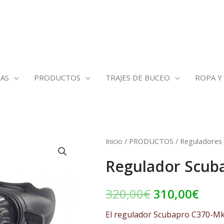
AS
PRODUCTOS
TRAJES DE BUCEO
ROPA Y
Regulador
Inicio
/
PRODUCTOS
/
Reguladores
El
El
Scubapro
Regulador Scub
precio
prec
C370-
Mk11
original
actu
320,00
€
310,00
€
cantidad
era:
es:
El regulador Scubapro C370-Mk1