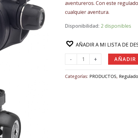
aventureros. Con este regulador
320,00€.
310,
cualquier aventura.
Disponibilidad:
2 disponibles
AÑADIR A MI LISTA DE DE
-
+
AÑADIR
Categorías:
PRODUCTOS
,
Regulado