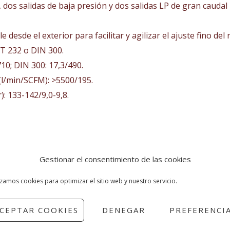
, dos salidas de baja presión y dos salidas LP de gran cauda
 desde el exterior para facilitar y agilizar el ajuste fino del
T 232 o DIN 300.
710; DIN 300: 17,3/490.
 (l/min/SCFM): >5500/195.
): 133-142/9,0-9,8.
ce el esfuerzo de inhalación a cualquier profundidad y pres
Gestionar el consentimiento de las cookies
asa hecha de termoplástico de nailon reforzado con fibra d
ceo.
izamos cookies para optimizar el sitio web y nuestro servicio.
idable en la cubierta frontal le da ese toque especial de la
CEPTAR COOKIES
DENEGAR
PREFERENCI
ten que el diseño conserve las mismas dimensiones que el C
á basado en el diseño del S620 Ti y contribuye a reducir el