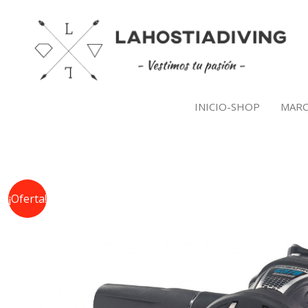
Ir
al
contenido
INICIO-SHOP
MARC
¡Oferta!