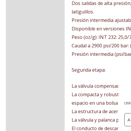
Dos salidas de alta presión
latiguillos.
Presión intermedia ajustable
Disponible en versiones IN
Peso (oz/g): INT 232: 25,0/
Caudal a 2900 psi/200 bar:
Presión intermedia (psi/bar
Segunda etapa:
La válvula compensada redu
La compacta y robusta carc
espacio en una bolsa de bu
Util
La estructura de acero inox
A
La válvula y palanca permi
El conducto de descarga est