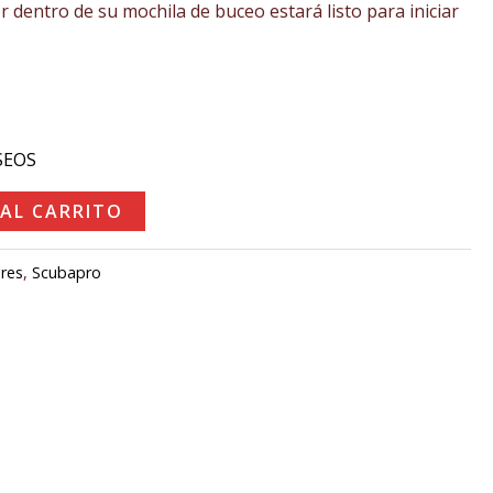
 dentro de su mochila de buceo estará listo para iniciar
00€.
SEOS
 AL CARRITO
res
,
Scubapro