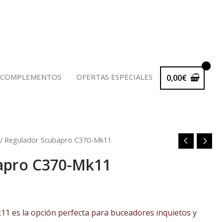
 COMPLEMENTOS
OFERTAS ESPECIALES
0,00
€
/ Regulador Scubapro C370-Mk11
apro C370-Mk11
io
al
1 es la opción perfecta para buceadores inquietos y