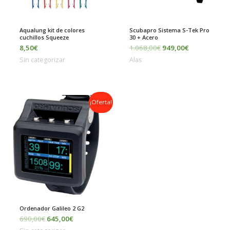
Aqualung kit de colores
Scubapro Sistema S-Tek Pro
cuchillos Squeeze
30 + Acero
8,50
€
1.068,00
€
949,00
€
Sin categorizar
Alas
El
El
¡Oferta!
precio
precio
original
actual
era:
es:
690,00€.
645,00€.
Ordenador Galileo 2 G2
690,00
€
645,00
€