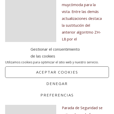
muycómoda para la
vista. Entre las demás
actualizaciones destaca
la sustitución del
anterior algoritmo ZH-
L8 por el
ampliamenteprobado
Gestionar el consentimiento
algoritmo ZH-L16 ADT
de las cookies
de 16 tejidos. Su
Utilizamos cookies para optimizar el sitio web y nuestro servicio.
navegación más intuitiva
ACEPTAR COOKIES
facilita el
desplazamiento por el
DENEGAR
menú mediante losdos
botones de control.
PREFERENCIAS
Además, la función de
Parada de Seguridad se