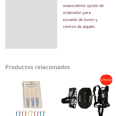
unaexcelente opción de
ordenador para
escuelas de buceo y
centros de alquiler.
Productos relacionados
El
El
¡Oferta!
precio
precio
original
actual
era:
es:
1.068,00€.
949,00€.