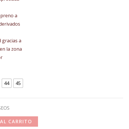
opreno a
 derivados
 gracias a
 en la zona
or
44
45
SEOS
 AL CARRITO