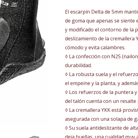
50,00€.
49,00€
El escarpín Delta de 5mm mantie
de goma que apenas se siente en
y modificado el contorno de la pa
deslizamiento de la cremallera 
cómodo y evita calambres.
◊ La confección con N2S (nailo
durabilidad.
◊ La robusta suela y el refuer
el empeine y la planta, y ademá
◊ Los refuerzos de la puntera y 
del talón cuenta con un resalte 
◊ La cremallera YKK está provist
asegurada con una solapa de ga
◊ Su suela antideslizante de alt
deja huellas, una cualidad muy 