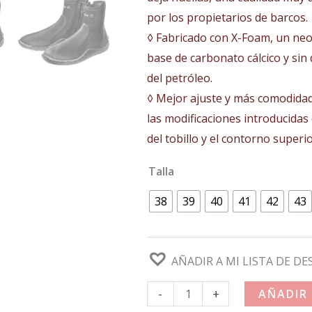
por los propietarios de barcos.
◊ Fabricado con X-Foam, un ne
base de carbonato cálcico y sin
del petróleo.
◊ Mejor ajuste y más comodidad
las modificaciones introducidas
del tobillo y el contorno superi
Talla
38
39
40
41
42
43
AÑADIR A MI LISTA DE DE
-
+
AÑADIR