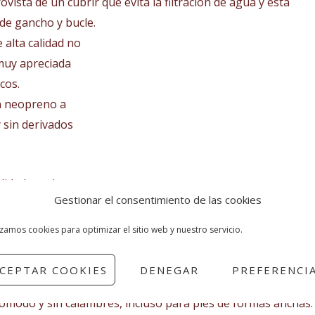
vista de un cubrir que evita la filtración de agua y está
de gancho y bucle.
 alta calidad no
 muy apreciada
cos.
n neopreno a
 sin derivados
idad gracias a
Gestionar el consentimiento de las cookies
idas en la zona
perior
izamos cookies para optimizar el sitio web y nuestro servicio.
l de usar es perfecta para el buceo en aguas templadas y fr
CEPTAR COOKIES
DENEGAR
PREFERENCI
rmadura protectora de goma, pero aún así se siente ligero en
ómodo y sin calambres, incluso para pies de formas anchas. 