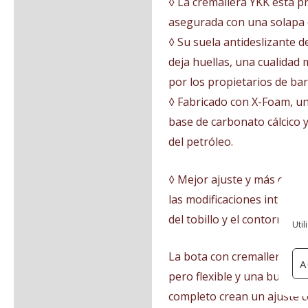
◊ La cremallera YKK está pro
asegurada con una solapa 
◊ Su suela antideslizante de
deja huellas, una cualidad
por los propietarios de bar
◊ Fabricado con X-Foam, u
base de carbonato cálcico y
del petróleo.
◊ Mejor ajuste y más comod
las modificaciones introduc
del tobillo y el contorno su
Util
La bota con cremallera fáci
A
pero flexible y una buena a
completo crean un ajuste c