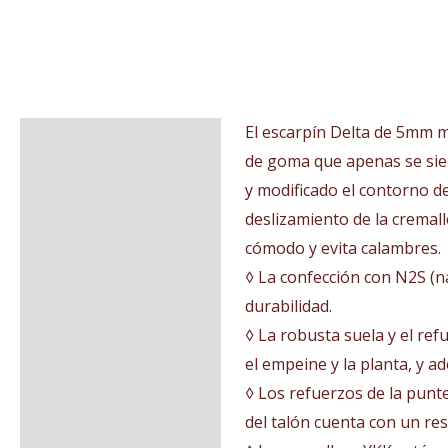
El escarpín Delta de 5mm ma
Descripción
de goma que apenas se sien
Información adicional
y modificado el contorno de 
deslizamiento de la cremal
Valoraciones (0)
cómodo y evita calambres.
◊ La confección con N2S (n
durabilidad.
◊ La robusta suela y el re
el empeine y la planta, y a
◊ Los refuerzos de la punte
del talón cuenta con un res