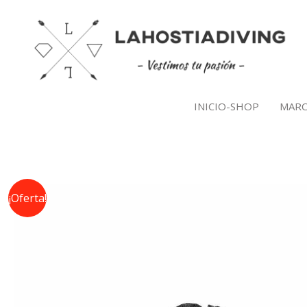
Ir
al
contenido
INICIO-SHOP
MARC
¡Oferta!