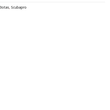
/Botas
,
Scubapro