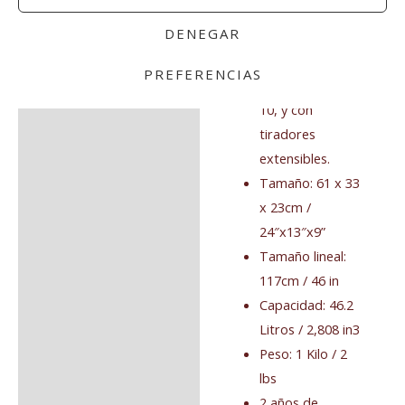
Cremalleras con
DENEGAR
bloqueo y
resistentes a la
PREFERENCIAS
corrosión del nº
10, y con
tiradores
extensibles.
Tamaño: 61 x 33
x 23cm /
24″x13″x9”
Tamaño lineal:
117cm / 46 in
Capacidad: 46.2
Litros / 2,808 in3
Peso: 1 Kilo / 2
lbs
2 años de