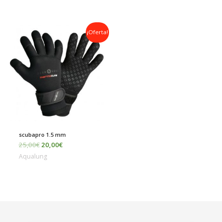
El
El
¡Oferta!
precio
precio
original
actual
era:
es:
25,00€.
20,00€.
scubapro 1.5 mm
25,00
€
20,00
€
Aqualung