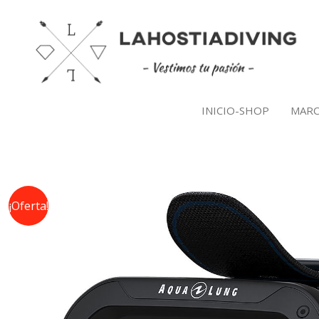
Ir
al
contenido
INICIO-SHOP
MARC
¡Oferta!