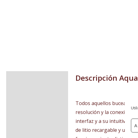
Descripción
Aqua
Descripción
Valoraciones (0)
Todos aquellos buceadores 
Util
resolución y la conexión Bl
interfaz y a su intuitivo s
A
de litio recargable y una b