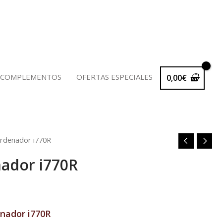
 COMPLEMENTOS
OFERTAS ESPECIALES
0,00
€
rdenador i770R
ador i770R
io
al
nador i770R