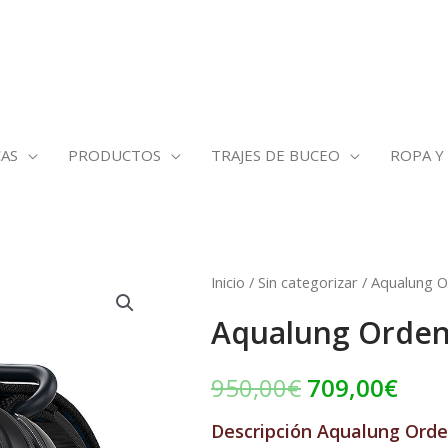
AS
PRODUCTOS
TRAJES DE BUCEO
ROPA Y
Aqualung
Inicio
/
Sin categorizar
/ Aqualung O
El
El
Ordenador
Aqualung Orden
precio
prec
i770R
cantidad
original
actu
950,00
€
709,00
€
era:
es:
Descripción
Aqualung Orde