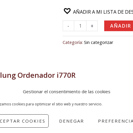
AÑADIR A MI LISTA DE DE
-
+
AÑADIR
Categoría:
Sin categorizar
lung Ordenador i770R
Gestionar el consentimiento de las cookies
amantes de la tecnología que siempre están a la última apre
izamos cookies para optimizar el sitio web y nuestro servicio.
uetooth del i770R, así como su diseño compacto, funcional y 
istema de navegación de tres botones. El i770R, que permite l
CEPTAR COOKIES
DENEGAR
PREFERENCI
rújula de tres ejes con inclinación total. Este completo ord