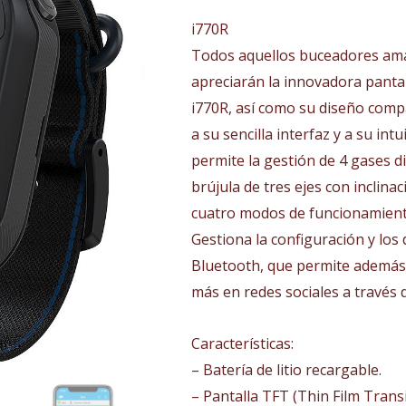
950,00€.
709,
i770R
Todos aquellos buceadores aman
apreciarán la innovadora pantal
i770R, así como su diseño compa
a su sencilla interfaz y a su in
permite la gestión de 4 gases di
brújula de tres ejes con inclin
cuatro modos de funcionamiento
Gestiona la configuración y los
Bluetooth, que permite además 
más en redes sociales a través 
Características:
– Batería de litio recargable.
– Pantalla TFT (Thin Film Transi