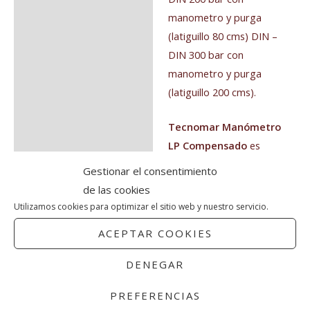
manometro y purga
(latiguillo 80 cms) DIN –
DIN 300 bar con
manometro y purga
(latiguillo 200 cms).
Tecnomar
Manómetro
LP Compensado
es
perfecto para
buceo
.
Gestionar el consentimiento
de las cookies
Utilizamos cookies para optimizar el sitio web y nuestro servicio.
ACEPTAR COOKIES
Productos relacionados
DENEGAR
El
El
El
El
¡Oferta!
¡Oferta!
PREFERENCIAS
precio
precio
precio
precio
original
actual
original
actual