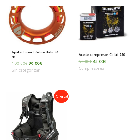
era:
es:
era:
es:
100,00€.
90,00€.
50,00€.
45,00€.
Apeks Línea Lifeline Halo 30
Aceite compresor Coltri 750
m
50,00
€
45,00
€
100,00
€
90,00
€
Compresores
Sin categorizar
El
El
¡Oferta!
precio
precio
original
actual
era:
es:
300,00€.
259,00€.