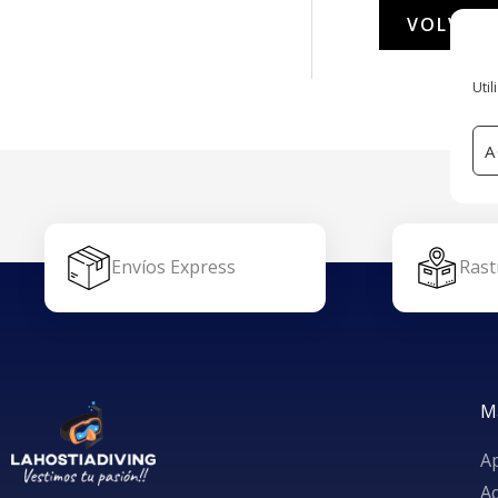
VOLVER 
Util
A
Envíos Express
Rast
M
A
A