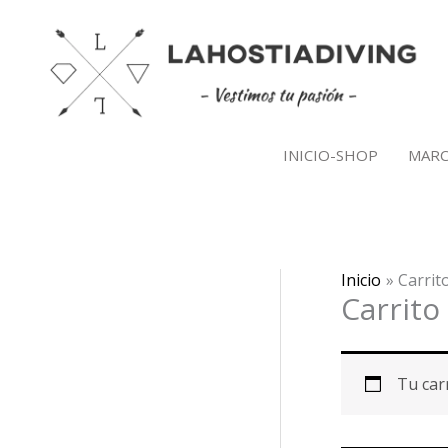
Ir
al
contenido
INICIO-SHOP
MARC
Inicio
Carrit
Carrito
Tu carr