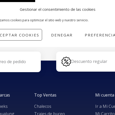
A LA TIENDA
Gestionar el consentimiento de las cookies
izamos cookies para optimizar el sitio web y nuestro servicio.
CEPTAR COOKIES
DENEGAR
PREFERENCI
Descuento regular
reo de pedido
arcas
Top Ventas
Mi cuenta
peks
Chalecos
Ir a Mi Cu
qualung
Trajes de buceo
Mi Carrito