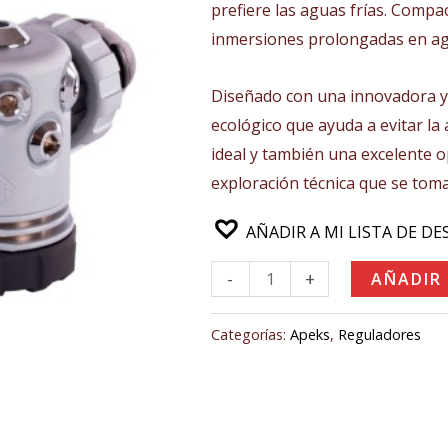
prefiere las aguas frías. Compac
470,00€.
445,
inmersiones prolongadas en agu
Diseñado con una innovadora y 
ecológico que ayuda a evitar la
ideal y también una excelente o
exploración técnica que se toma
AÑADIR A MI LISTA DE DE
-
+
AÑADIR
Categorías:
Apeks
,
Reguladores