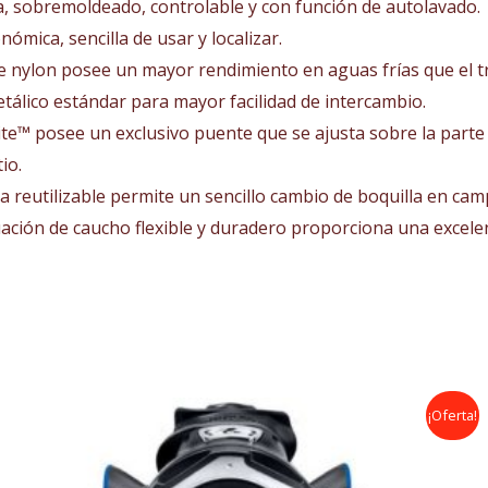
, sobremoldeado, controlable y con función de autolavado.
ómica, sencilla de usar y localizar.
e de nylon posee un mayor rendimiento en aguas frías que el tr
álico estándar para mayor facilidad de intercambio.
te™ posee un exclusivo puente que se ajusta sobre la parte 
io.
la reutilizable permite un sencillo cambio de boquilla en cam
ación de caucho flexible y duradero proporciona una excelen
El
El
¡Oferta!
precio
precio
original
actual
era:
es:
799,00€.
640,00€.