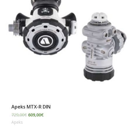
Apeks MTX-R DIN
729,00
€
609,00
€
Apeks