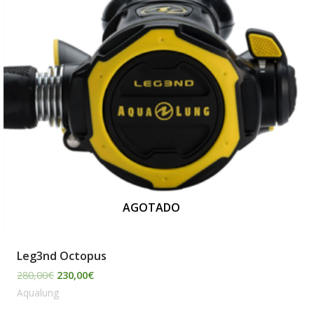
AGOTADO
Leg3nd Octopus
280,00
€
230,00
€
Aqualung