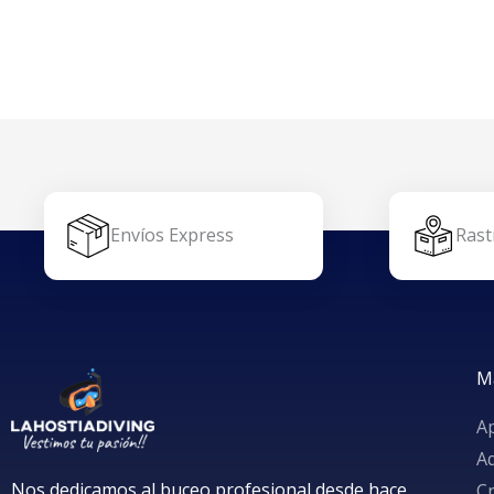
Envíos Express
Rast
M
A
A
Nos dedicamos al buceo profesional desde hace
Cr