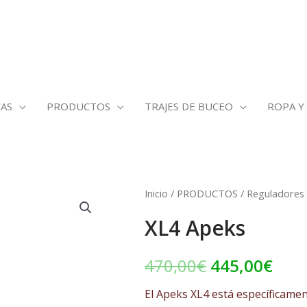
AS
PRODUCTOS
TRAJES DE BUCEO
ROPA Y
XL4
Inicio
/
PRODUCTOS
/
Reguladores
El
El
Apeks
XL4 Apeks
precio
prec
cantidad
original
actu
470,00
€
445,00
€
era:
es:
El Apeks XL4 está específicame