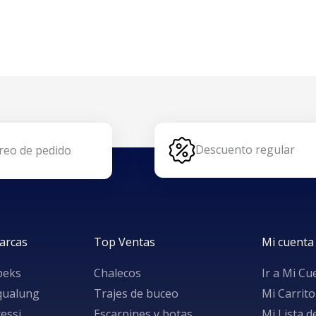
Descuento regular
reo de pedido
arcas
Top Ventas
Mi cuenta
peks
Chalecos
Ir a Mi Cu
qualung
Trajes de buceo
Mi Carrito
essi
Escarpines y botas
Mi Lista 