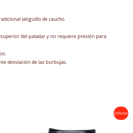
adicional latiguillo de caucho.
superior del paladar y no requiere presión para
po.
te desviación de las burbujas.
El
El
¡Oferta!
precio
precio
original
actual
era:
es:
280,00€.
230,00€.