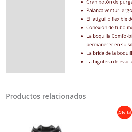
Gran botón de purga
Palanca venturi ergon
El latiguillo flexibl
Conexión de tubo met
La boquilla Comfo-bi
permanecer en su sit
La brida de la boquil
La bigotera de evacu
Productos relacionados
El
El
¡Oferta!
precio
precio
original
actual
era:
es:
729,00€.
609,00€.