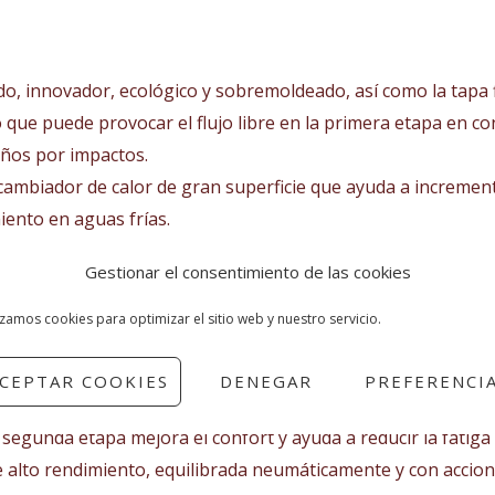
o, innovador, ecológico y sobremoldeado, así como la tapa fi
 que puede provocar el flujo libre en la primera etapa en 
años por impactos.
ambiador de calor de gran superficie que ayuda a incrementa
ento en aguas frías.
l diafragma sobrecompensado, en el que, a medida que el b
Gestionar el consentimiento de las cookies
 presión en el tubo aumente a un mayor ritmo que en el ent
izamos cookies para optimizar el sitio web y nuestro servicio.
cta y mecanizada en base a la plataforma Apeks DS4 proba
CEPTAR COOKIES
DENEGAR
PREFERENCI
 segunda etapa mejora el confort y ayuda a reducir la fatiga
e alto rendimiento, equilibrada neumáticamente y con accio