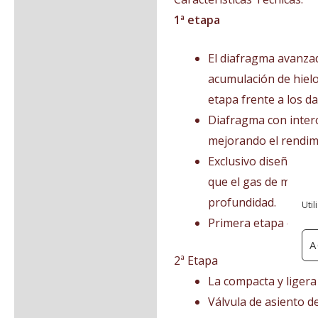
1ª etapa
El diafragma avanzad
acumulación de hielo
etapa frente a los d
Diafragma con interc
mejorando el rendimi
Exclusivo diseño de
que el gas de media
profundidad.
Util
Primera etapa compa
A
2ª Etapa
La compacta y ligera
Válvula de asiento d