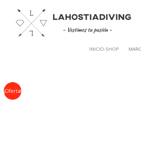
Ir
al
contenido
INICIO-SHOP
MARC
¡Oferta!