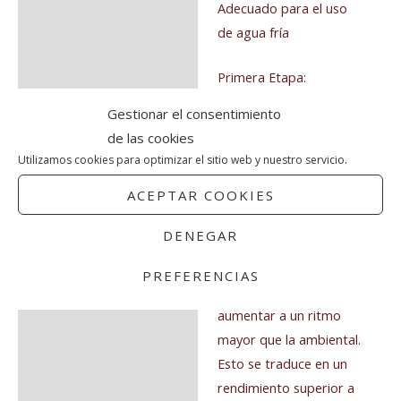
Adecuado para el uso
de agua fría
Primera Etapa:
Gestionar el consentimiento
Único sobre
de las cookies
equilibrado, diseño de
Utilizamos cookies para optimizar el sitio web y nuestro servicio.
diafragma – como el
buceador desciende, la
ACEPTAR COOKIES
función de equilibrio de
DENEGAR
largo permite que el
gas de media presión
PREFERENCIAS
en la manguera para
aumentar a un ritmo
mayor que la ambiental.
Esto se traduce en un
rendimiento superior a