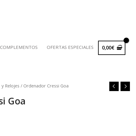
 COMPLEMENTOS
OFERTAS ESPECIALES
0,00
€
y Relojes
/ Ordenador Cressi Goa
ngo
si Goa
cios:
sde