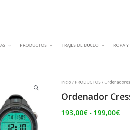
AS
PRODUCTOS
TRAJES DE BUCEO
ROPA Y
Ordenador
Inicio
/
PRODUCTOS
/
Ordenadores 
Ra
Cressi
Ordenador Cres
de
Goa
cantidad
pre
193,00
€
-
199,00
€
de