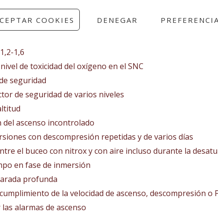
CEPTAR COOKIES
DENEGAR
PREFERENCI
RGBM
r de datos de buceo
1,2-1,6
 nivel de toxicidad del oxígeno en el SNC
 de seguridad
ctor de seguridad de varios niveles
ltitud
n del ascenso incontrolado
siones con descompresión repetidas y de varios días
ntre el buceo con nitrox y con aire incluso durante la desat
empo en fase de inmersión
 parada profunda
ncumplimiento de la velocidad de ascenso, descompresión o
r las alarmas de ascenso