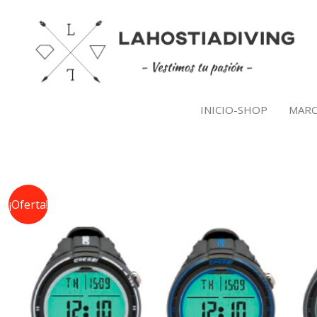
Ir
al
contenido
INICIO-SHOP
MARC
¡Oferta!