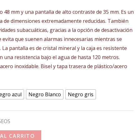
3,00€
o 48 mm y una pantalla de alto contraste de 35 mm. Es un
sta
ea de dimensiones extremadamente reducidas. También
ividades subacuáticas, gracias a la opción de desactivación
9,00€
e evita que suenen alarmas innecesarias mientras se
. La pantalla es de cristal mineral y la caja es resistente
n una resistencia bajo el agua de hasta 120 metros.
cero inoxidable. Bisel y tapa trasera de plástico/acero
egro azul
Negro Blanco
Negro gris
SEOS
 AL CARRITO