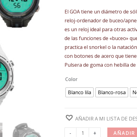
19
El GOA tiene un diámetro de sól
ha
reloj-ordenador de buceo/apn
es un reloj ideal para otras act
19
de las funciones de «buceo» qu
practica el snorkel o la natación
con botones de acero que tiene
Pulsera de goma con hebilla de a
Color
Blanco lila
Blanco-rosa
N
AÑADIR A MI LISTA DE DE
-
+
AÑADIR