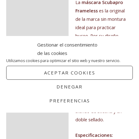
La
máscara Scubapro
Frameless
es la original
de la marca sin montura
ideal para practicar
buceo. Por su diseño
monocristal
Gestionar el consentimiento
proporciona un amplio
de las cookies
campo de visión
Utilizamos cookies para optimizar el sitio web y nuestro servicio.
periférico y en línea
ACEPTAR COOKIES
recta, por su forma
rectangular. Es cómoda
DENEGAR
porque se adhiere a la
PREFERENCIAS
piel con un faldón
blando de silicona y un
doble sellado.
Especificaciones: