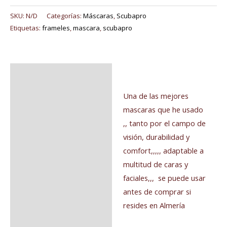
SKU:
N/D
Categorías:
Máscaras
,
Scubapro
Etiquetas:
frameles
,
mascara
,
scubapro
Descripción
Información adicional
Una de las mejores
mascaras que he usado
Valoraciones (0)
,, tanto por el campo de
visión, durabilidad y
comfort,,,,, adaptable a
multitud de caras y
faciales,,, se puede usar
antes de comprar si
resides en Almería