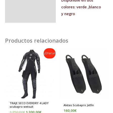
Disponible en dos
colores: verde ,blanco
y negro
Productos relacionados
El
El
¡Oferta!
precio
precio
original
actual
era:
es:
1.750,00€.
1.300,00€.
TRAJE SECO EVERDRY 4 LADY
Aletas Scubapro Jetfin
scubapro wetsuit
160,00
€
1.750,00
€
1.300,00
€