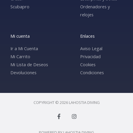
Scubapro
Ordenadores y
relojes
Mi cuenta
Enlaces
Ir a Mi Cuenta
Aviso Legal
Mi Carrito
Privacidad
Mi Lista de Deseos
Cookies
Devoluciones
Condiciones
COPYRIGHT © 2026 LAHOSTIA DIVING
F
I
a
n
c
s
e
t
POWERED BY LAHOSTIA DIVING