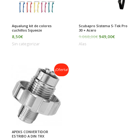
Aqualung kit de colores
Scubapro Sistema S-Tek Pro
cuchillos Squeeze
30 + Acero
8,50
€
1.068,00
€
949,00
€
Sin categorizar
Alas
El
El
¡Oferta!
precio
precio
original
actual
era:
es:
50,00€.
48,00€.
APEKS CONVERTIDOR
ESTRIBO A DIN TRX