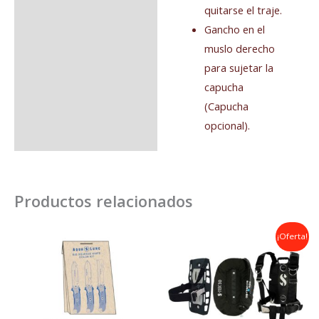
quitarse el traje.
Gancho en el
muslo derecho
para sujetar la
capucha
(Capucha
opcional).
Productos relacionados
El
El
¡Oferta!
precio
precio
original
actual
era:
es:
1.068,00€.
949,00€.