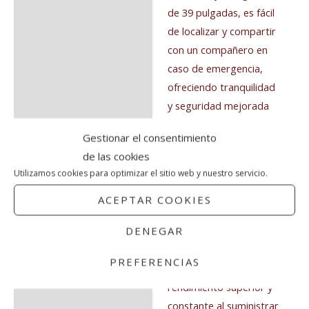
de 39 pulgadas, es fácil
de localizar y compartir
con un compañero en
caso de emergencia,
ofreciendo tranquilidad
y seguridad mejorada
para cada aventura de
Gestionar el consentimiento
buceo.
de las cookies
Utilizamos cookies para optimizar el sitio web y nuestro servicio.
Características
Principales:
ACEPTAR COOKIES
DENEGAR
* Primera Etapa de
Diafragma Equilibrado:
PREFERENCIAS
Proporciona un
rendimiento superior y
constante al suministrar