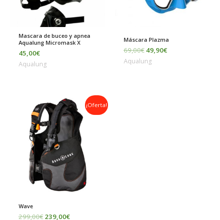
Mascara de buceo y apnea
Máscara Plazma
Aqualung Micromask X
69,00
€
49,90
€
45,00
€
Aqualung
Aqualung
El
El
¡Oferta!
precio
precio
original
actual
era:
es:
299,00€.
239,00€.
Wave
299,00
€
239,00
€