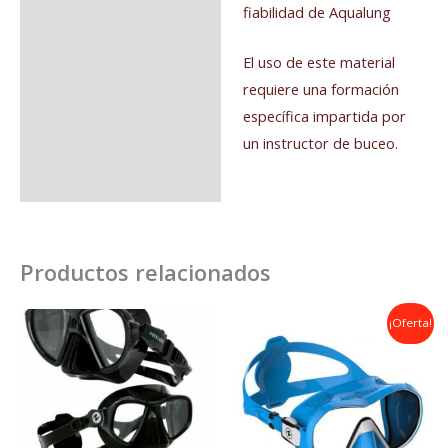
fiabilidad de Aqualung
El uso de este material
requiere una formación
específica impartida por
un instructor de buceo.
Productos relacionados
El
El
¡Oferta!
precio
precio
original
actual
era:
es:
69,00€.
49,90€.