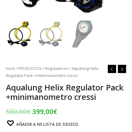
Inicio
/
PRODUCTOS
/
Reguladores
/ Aqualung Helix
Regulator Pack +minimanometro cressi
Aqualung Helix Regulator Pack
+minimanometro cressi
500,00
€
399,00
€
AÑADIR A MI LISTA DE DESEOS