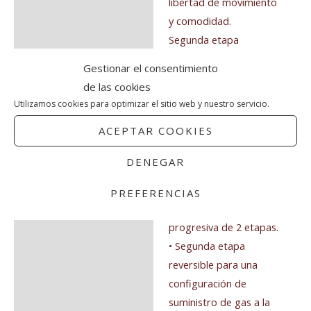
libertad de movimiento
y comodidad.
Segunda etapa
• Palanca venturi
Gestionar el consentimiento
ergonómica y fácil de
de las cookies
usar
DE APEKS
Utilizamos cookies para optimizar el sitio web y nuestro servicio.
• Gran regulador del
ACEPTAR COOKIES
esfuerzo respiratorio
que facilita el ajuste en
DENEGAR
agua fría con guantes.
• Válvula de flujo lineal.
PREFERENCIAS
• Botón de purga
progresiva de 2 etapas.
• Segunda etapa
reversible para una
configuración de
suministro de gas a la