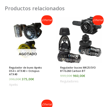
Productos relacionados
El
El
El
El
¡Oferta!
¡Oferta!
precio
precio
precio
precio
original
actual
original
actual
era:
es:
era:
es:
396,00€.
375,00€.
999,00€.
960,00€.
AGOTADO
Regulador de bueo Apeks
Regulador buceo MK25 EVO
DS4 + ATX40 + Octopus
BT/G260 Carbon BT
ATX40
999,00
€
960,00
€
396,00
€
375,00
€
Reguladores
Apeks
El
El
¡Oferta!
precio
precio