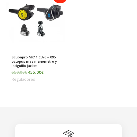
original
actual
era:
es:
550,00€.
455,00€.
Scubapro MK11 C370 + 095
octopus mas manometro y
latiguillo jacket
550,00
€
455,00
€
Reguladores