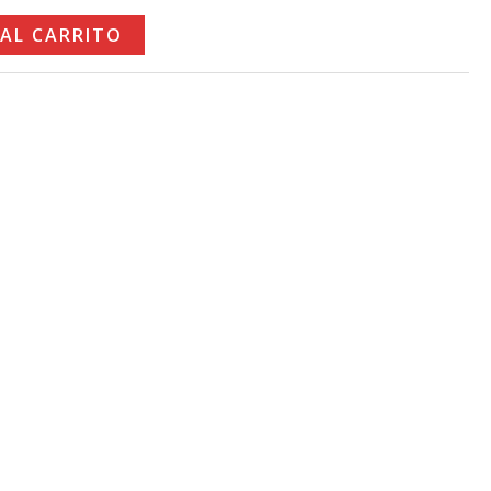
€.
 AL CARRITO