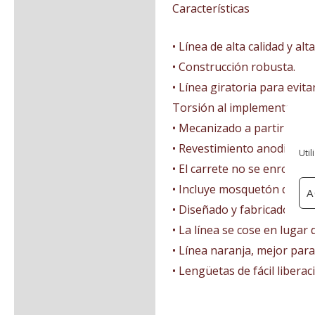
Características
• Línea de alta calidad y alta
• Construcción robusta.
• Línea giratoria para evita
Torsión al implementar u
• Mecanizado a partir de un
• Revestimiento anodizado.
Util
• El carrete no se enrolla 
• Incluye mosquetón de ace
A
• Diseñado y fabricado en e
• La línea se cose en lugar
• Línea naranja, mejor para
• Lengüetas de fácil liberac