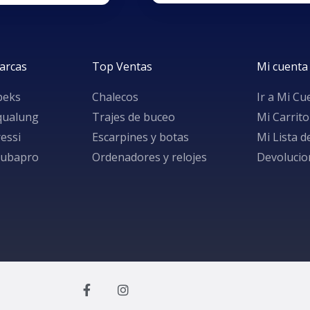
arcas
Top Ventas
Mi cuenta
peks
Chalecos
Ir a Mi Cu
qualung
Trajes de buceo
Mi Carrito
essi
Escarpines y botas
Mi Lista 
cubapro
Ordenadores y relojes
Devolucio
F
I
a
n