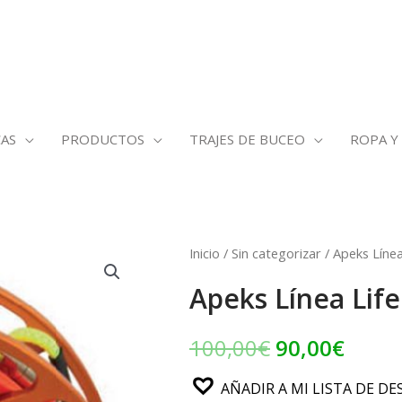
AS
PRODUCTOS
TRAJES DE BUCEO
ROPA Y
Apeks
Inicio
/
Sin categorizar
/ Apeks Línea
El
El
Línea
Apeks Línea Life
precio
preci
Lifeline
Halo
original
actua
100,00
€
90,00
€
30
era:
es:
m
AÑADIR A MI LISTA DE DE