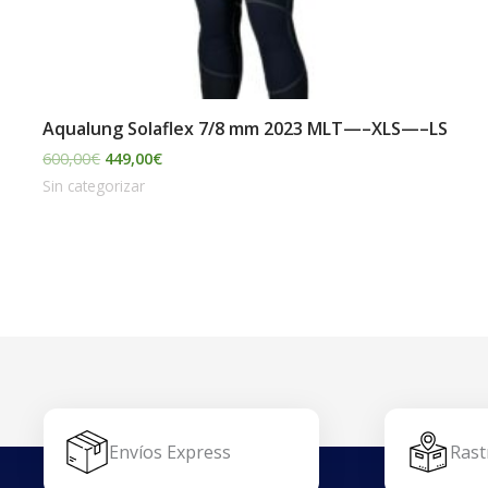
Aqualung Solaflex 7/8 mm 2023 MLT—–XLS—–LS
600,00
€
449,00
€
Sin categorizar
Envíos Express
Rast