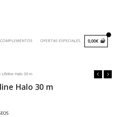
 COMPLEMENTOS
OFERTAS ESPECIALES
0,00
€
 Lifeline Halo 30 m
line Halo 30 m
o
l
SEOS