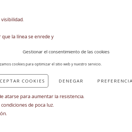
 visibilidad.
r que la línea se enrede y
na SMB.
Gestionar el consentimiento de las cookies
a sola pieza de aluminio de calidad aeronáutica.
izamos cookies para optimizar el sitio web y nuestro servicio.
demasiado, lo que permite agregar una línea adicional si es ne
ro inoxidable.
CEPTAR COOKIES
DENEGAR
PREFERENCI
l Reino Unido.
 de atarse para aumentar la resistencia.
 condiciones de poca luz.
ión.