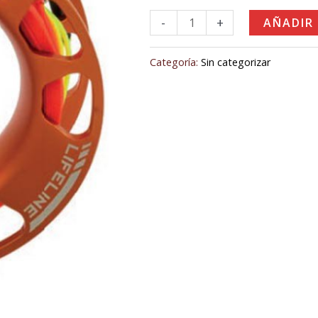
cantidad
100,00€.
90,00
-
+
AÑADIR
Categoría:
Sin categorizar