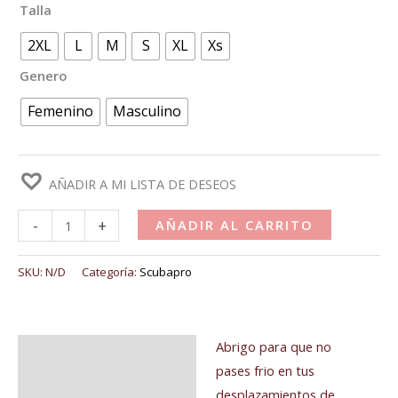
Talla
2XL
L
M
S
XL
Xs
Genero
Femenino
Masculino
AÑADIR A MI LISTA DE DESEOS
-
+
AÑADIR AL CARRITO
SKU:
N/D
Categoría:
Scubapro
Abrigo para que no
Descripción
pases frio en tus
Información adicional
desplazamientos de