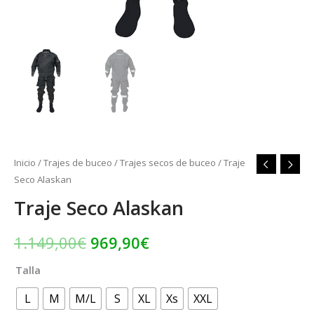
Inicio
/
Trajes de buceo
/
Trajes secos de buceo
/ Traje
Seco Alaskan
Traje Seco Alaskan
1.149,00
€
969,90
€
Talla
L
M
M/L
S
XL
Xs
XXL