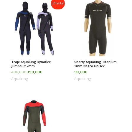
El
El
¡Oferta!
precio
precio
original
actual
era:
es:
400,00€.
350,00€.
Traje Aqualung Dynaflex
Shorty Aqualung Titanium
Jumpsuit 7mm
1mm Negro Unisex
400,00
€
350,00
€
93,00
€
Aqualung
Aqualung