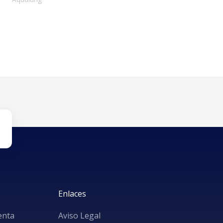
Enlaces
enta
Aviso Legal