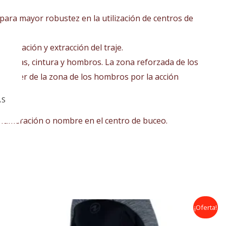
para mayor robustez en la utilización de centros de
colocación y extracción del traje.
, nalgas, cintura y hombros. La zona reforzada de los
 Center de la zona de los hombros por la acción
.
AS
 numeración o nombre en el centro de buceo.
El
El
¡Oferta!
precio
precio
original
actual