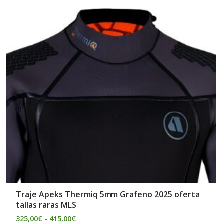
desde
325,00€
hasta
415,00€
Traje Apeks Thermiq 5mm Grafeno 2025 oferta
tallas raras MLS
325,00
€
-
415,00
€