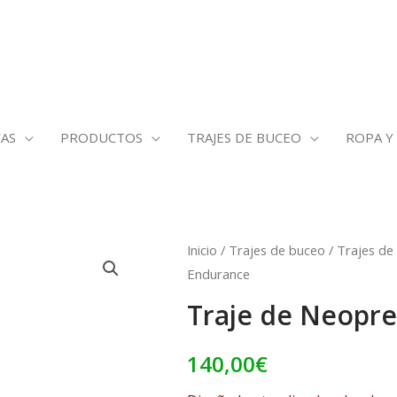
AS
PRODUCTOS
TRAJES DE BUCEO
ROPA Y
Traje
Inicio
/
Trajes de buceo
/
Trajes d
Endurance
de
Neopreno
Traje de Neopre
Cressi
Endurance
140,00
€
cantidad