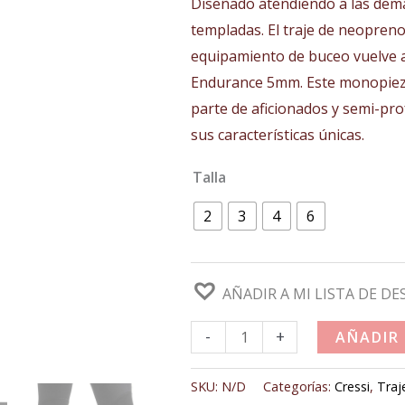
Diseñado atendiendo a las dem
templadas. El traje de neopreno
equipamiento de buceo vuelve a
Endurance 5mm. Este monopieza 
parte de aficionados y semi-pr
sus características únicas.
Talla
2
3
4
6
AÑADIR A MI LISTA DE DE
-
+
AÑADIR
SKU:
N/D
Categorías:
Cressi
,
Traj