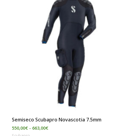
desde
550,00€
hasta
663,00€
Semiseco Scubapro Novascotia 7.5mm
550,00
€
-
663,00
€
Scubapro