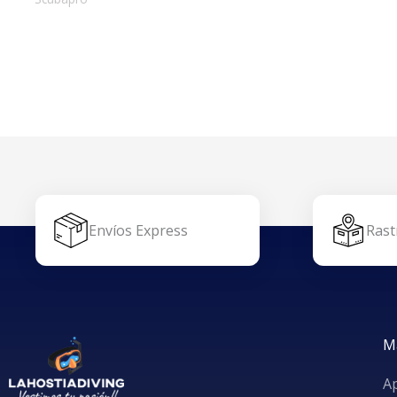
Envíos Express
Rast
M
A