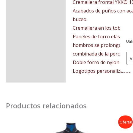
Cremallera frontal YKK© 10
Acabados de puños con acab
buceo.
Cremallera en los tobillos 
Paneles de forro elástico e
Util
hombros se prolonga hacia 
combinada de la percha, el 
A
Doble forro de nylon espec
Logotipos personalizados “
Productos relacionados
Rango
¡Oferta!
de
precios: