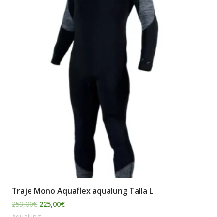
era:
es:
259,00€.
225,00€.
Traje Mono Aquaflex aqualung Talla L
259,00
€
225,00
€
Aqualung