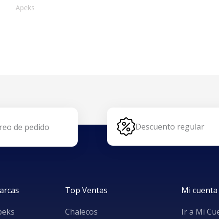
Apeks
Descuento regular
reo de pedido
arcas
Top Ventas
Mi cuenta
peks
Chalecos
Ir a Mi Cu