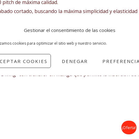
 pitch de máxima calidad.
ado cortado, buscando la máxima simplicidad y elasticidad 
YKK© 10 pitch reforzada con bordón para facilitar la labor de 
Gestionar el consentimiento de las cookies
n Small Dyamond© de gran resistencia en rodillas-espinillas
izamos cookies para optimizar el sitio web y nuestro servicio.
los brazos para reducir el habitual deterioro en uso Diving
sol y el propio peso del traje que se concentra en este punto
CEPTAR COOKIES
DENEGAR
PREFERENCI
ialmente elástico de secado rápido.
Diving” con transfer en manga que permite la inserción de
Rango
¡Oferta!
de
precios: