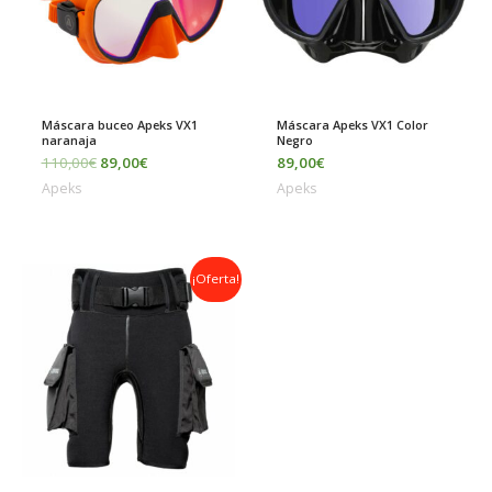
Máscara buceo Apeks VX1
Máscara Apeks VX1 Color
naranaja
Negro
110,00
€
89,00
€
89,00
€
Apeks
Apeks
El
El
¡Oferta!
precio
precio
original
actual
era:
es:
160,00€.
120,00€.