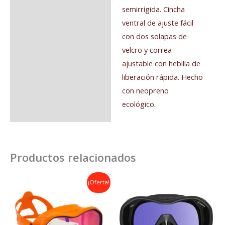
semirrígida. Cincha
ventral de ajuste fácil
con dos solapas de
velcro y correa
ajustable con hebilla de
liberación rápida. Hecho
con neopreno
ecológico.
Productos relacionados
El
El
¡Oferta!
precio
precio
original
actual
era:
es:
110,00€.
89,00€.