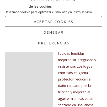
todo tu equipo de
de las cookies
reserva. Los bolsillo
Utilizamos cookies para optimizar el sitio web y nuestro servicio.
llevan un bolsillito con
cremallera en la solapa
ACEPTAR COOKIES
para guardar objetos
DENEGAR
pequeños, como
mosquetones o
PREFERENCIAS
repuestos. Sus costuras
líquidas fundidas
mejoran su integridad y
resistencia. Los logos
impresos en goma
protector reducen el
daño causado por la
fricción y mejoran el
agarre mientras estás
sentado en una lancha