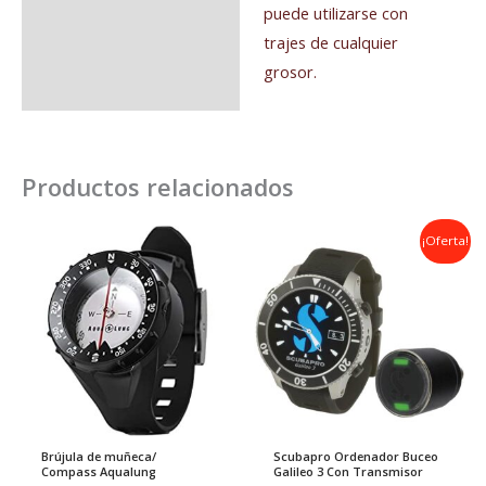
puede utilizarse con
trajes de cualquier
grosor.
Productos relacionados
El
El
¡Oferta!
precio
precio
original
actual
era:
es:
1.590,00€.
1.550,00€.
Brújula de muñeca/
Scubapro Ordenador Buceo
Compass Aqualung
Galileo 3 Con Transmisor