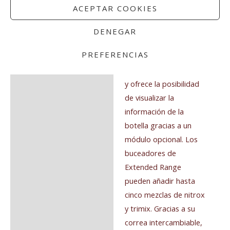
generación para buceo
ACEPTAR COOKIES
recreativo y de
Extended Range. La
DENEGAR
pantalla es fácil de leer
PREFERENCIAS
e intuitiva para los
buceadores recreativos
y ofrece la posibilidad
de visualizar la
información de la
botella gracias a un
módulo opcional. Los
buceadores de
Extended Range
pueden añadir hasta
cinco mezclas de nitrox
y trimix. Gracias a su
correa intercambiable,