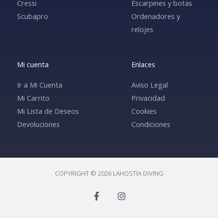
Cressi
Escarpines y botas
Scubapro
Ordenadores y
relojes
Mi cuenta
Enlaces
Ir a Mi Cuenta
Aviso Legal
Mi Carrito
Privacidad
Mi Lista de Deseos
Cookies
Devoluciones
Condiciones
COPYRIGHT © 2026 LAHOSTIA DIVING
F
I
a
n
c
s