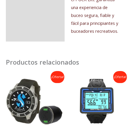
una experiencia de
buceo segura, fiable y
fácil para principiantes y
buceadores recreativos.
Productos relacionados
El
El
El
El
¡Oferta!
¡Oferta!
precio
precio
precio
precio
original
actual
original
actual
era:
es:
era:
es:
1.590,00€.
1.550,00€.
380,00€.
255,00€.