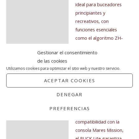
Información adicional
ideal para buceadores
principiantes y
Valoraciones (0)
recreativos, con
funciones esenciales
como el algoritmo ZH-
L16C con factores de
Gestionar el consentimiento
gradiente,
de las cookies
compatibilidad con
Utilizamos cookies para optimizar el sitio web y nuestro servicio.
nitrox, pantalla de alta
definición, conectividad
ACEPTAR COOKIES
Bluetooth y batería
DENEGAR
reemplazable. Con
navegación intuitiva de
PREFERENCIAS
un solo botón y
compatibilidad con la
consola Mares Mission,
el PUCK Lite garantiza