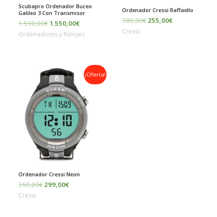
Scubapro Ordenador Buceo
Ordenador Cressi Raffaello
Galileo 3 Con Transmisor
380,00
€
255,00
€
1.590,00
€
1.550,00
€
Cressi
Ordenadores y Relojes
El
El
¡Oferta!
precio
precio
original
actual
era:
es:
350,00€.
299,00€.
Ordenador Cressi Neon
350,00
€
299,00
€
Cressi