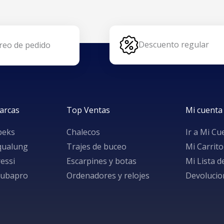
Descuento regular
reo de pedido
arcas
Top Ventas
Mi cuenta
peks
Chalecos
Ir a Mi Cu
qualung
Trajes de buceo
Mi Carrito
essi
Escarpines y botas
Mi Lista 
cubapro
Ordenadores y relojes
Devolucio