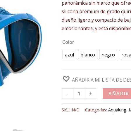
panorámica sin marco que ofrec
69,00€.
49,90€
silicona premium de grado quir
diseño ligero y compacto de baj
emocionantes, y está disponible
Color
azul
blanco
negro
ros
AÑADIR A MI LISTA DE DE
-
+
AÑADIR
SKU:
N/D
Categorías:
Aqualung
,
M