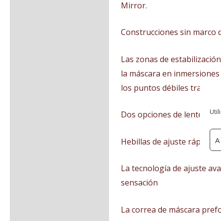
Mirror.
Valoraciones (0)
Construcciones sin marco 
Las zonas de estabilización
la máscara en inmersiones l
los puntos débiles tradicio
Util
Dos opciones de lentes: Cl
A
Hebillas de ajuste rápido. 
La tecnología de ajuste ava
sensación
La correa de máscara pref