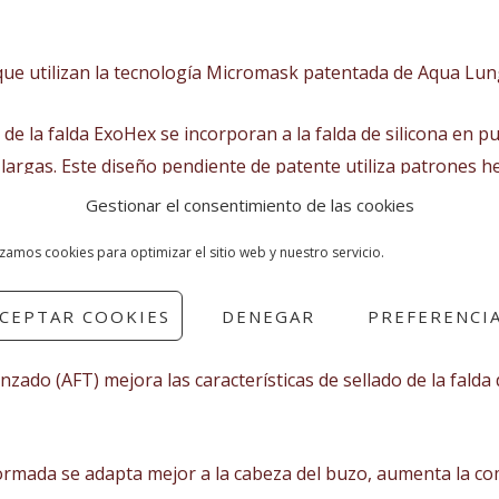
que utilizan la tecnología Micromask patentada de Aqua Lu
 de la falda ExoHex se incorporan a la falda de silicona en p
argas. Este diseño pendiente de patente utiliza patrones he
nales.
Gestionar el consentimiento de las cookies
izamos cookies para optimizar el sitio web y nuestro servicio.
ear y Advanced Mirror, que reduce los deslumbramientos y me
CEPTAR COOKIES
DENEGAR
PREFERENCI
El botón de un toque permite un fácil ajuste para el mejor aj
nzado (AFT) mejora las características de sellado de la falda 
ormada se adapta mejor a la cabeza del buzo, aumenta la c