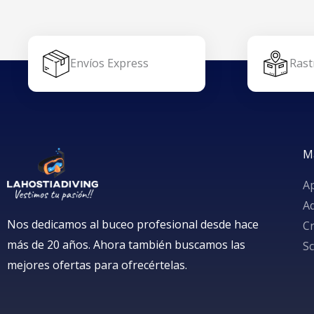
Envíos Express
Rast
M
A
A
Nos dedicamos al buceo profesional desde hace
Cr
más de 20 años. Ahora también buscamos las
S
mejores ofertas para ofrecértelas.