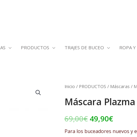
AS
PRODUCTOS
TRAJES DE BUCEO
ROPA Y
Máscara
Inicio
/
PRODUCTOS
/
Máscaras
/ M
El
El
Plazma
Máscara Plazma
precio
precio
cantidad
original
actual
69,00
€
49,90
€
era:
es:
Para los buceadores nuevos y 