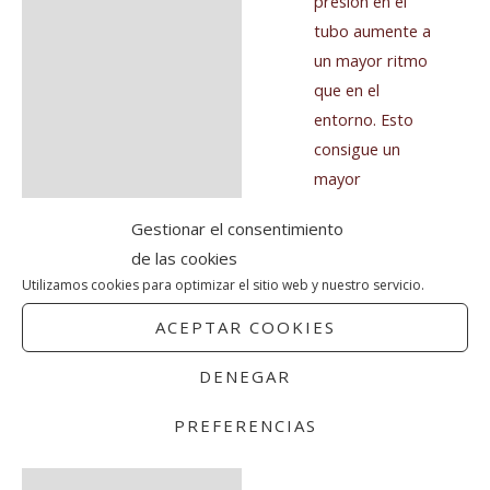
presión en el
tubo aumente a
un mayor ritmo
que en el
entorno. Esto
consigue un
mayor
rendimiento a
Gestionar el consentimiento
profundidad.
de las cookies
Primera etapa
Utilizamos cookies para optimizar el sitio web y nuestro servicio.
compacta y
mecanizada en
ACEPTAR COOKIES
base a la
DENEGAR
plataforma Apeks
DS4 probada en
PREFERENCIAS
expedición.