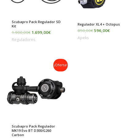
Scubapro Pack Regulador SD
Regulador XL4 + Octopus
Kit
850,00
€
596,00
€
1.900,00
€
1.699,00
€
Apeks
Reguladores
El
El
¡Oferta!
precio
precio
original
actual
era:
es:
1.230,00€.
909,99€.
Scubapro Pack Regulador
MK19 Evo BT D300/G260
Carbon