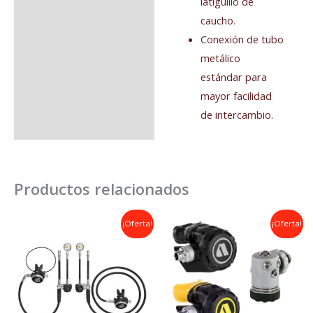
latiguillo de
caucho.
Conexión de tubo
metálico
estándar para
mayor facilidad
de intercambio.
Productos relacionados
El
El
El
El
¡Oferta!
¡Oferta!
precio
precio
precio
precio
original
actual
original
actual
era:
es:
era:
es:
1.900,00€.
1.699,00€.
850,00€.
596,00€.